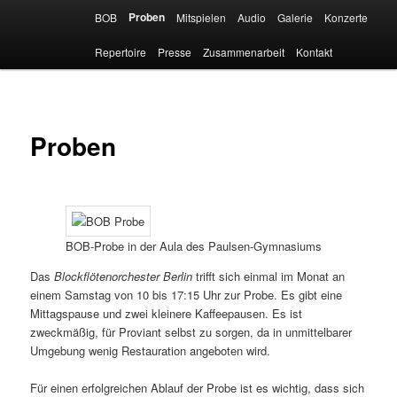
Zum
Hauptmenü
Proben
BOB
Mitspielen
Audio
Galerie
Konzerte
primären
Such
Inhalt
Repertoire
Presse
Zusammenarbeit
Kontakt
springen
Proben
BOB-Probe in der Aula des Paulsen-Gymnasiums
Das
Blockflötenorchester Berlin
trifft sich einmal im Monat an
einem Samstag von 10 bis 17:15 Uhr zur Probe. Es gibt eine
Mittagspause und zwei kleinere Kaffeepausen. Es ist
zweckmäßig, für Proviant selbst zu sorgen, da in unmittelbarer
Umgebung wenig Restauration angeboten wird.
Für einen erfolgreichen Ablauf der Probe ist es wichtig, dass sich