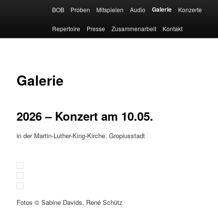
Zum
Hauptmenü
Galerie
BOB
Proben
Mitspielen
Audio
Konzerte
primären
Such
Inhalt
Repertoire
Presse
Zusammenarbeit
Kontakt
springen
Galerie
2026 – Konzert am 10.05.
in der Martin-Luther-King-Kirche, Gropiusstadt
Fotos © Sabine Davids, René Schütz