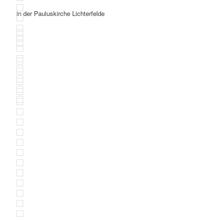
in der Pauluskirche Lichterfelde
© Klaus Böse ---BOB-Konzert in der Pauluskirche, Berlin 2023